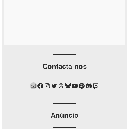
Contacta-nos
Mail
Facebook
Instagram
Twitter
Threads
Bluesky
YouTube
Spotify
Discord
Twitch
Anúncio