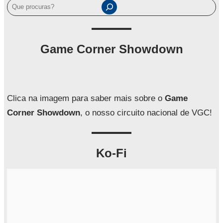
P
e
s
q
Game Corner Showdown
u
i
s
a
Clica na imagem para saber mais sobre o
Game
r
Corner Showdown
, o nosso circuito nacional de VGC!
Ko-Fi