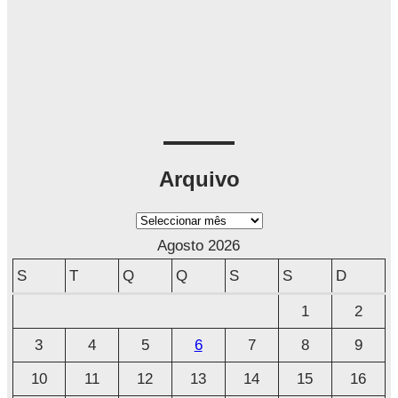
Arquivo
A
r
Agosto 2026
q
S
T
Q
Q
S
S
D
u
1
2
i
3
4
5
6
7
8
9
v
o
10
11
12
13
14
15
16