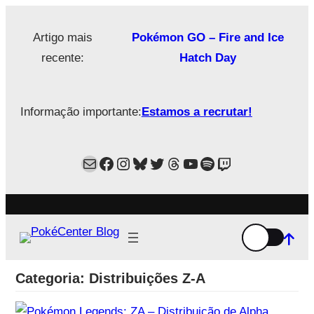
Saltar
para
Artigo mais
Pokémon GO – Fire and Ice
o
recente:
Hatch Day
conteúdo
Informação importante:
Estamos a recrutar!
Mail
Facebook
Instagram
Bluesky
Twitter
Estamos no Threads!
YouTube
Spotify
Twitch
Categoria:
Distribuições Z-A