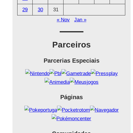
29
30
31
« Nov
Jan »
Parceiros
Parcerias Especiais
Páginas