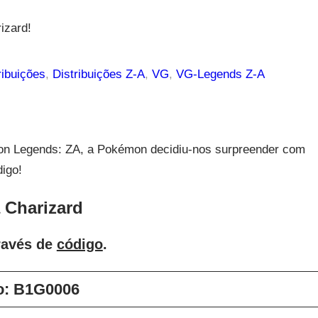
izard!
ribuições
, 
Distribuições Z-A
, 
VG
, 
VG-Legends Z-A
n Legends: ZA, a Pokémon decidiu-nos surpreender com
digo!
 Charizard
través de
código
.
o:
B1G0006