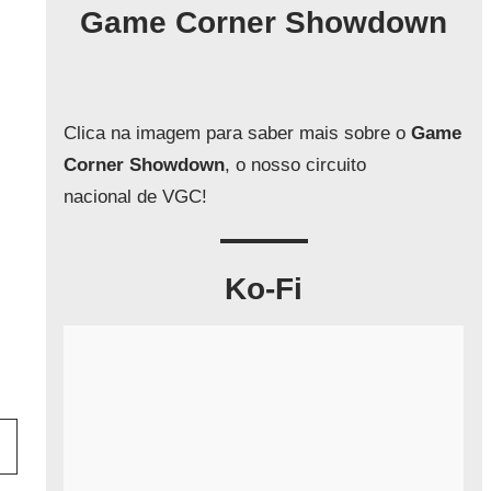
q
Game Corner Showdown
u
i
s
a
Clica na imagem para saber mais sobre o
Game
r
Corner Showdown
, o nosso circuito
nacional de VGC!
Ko-Fi