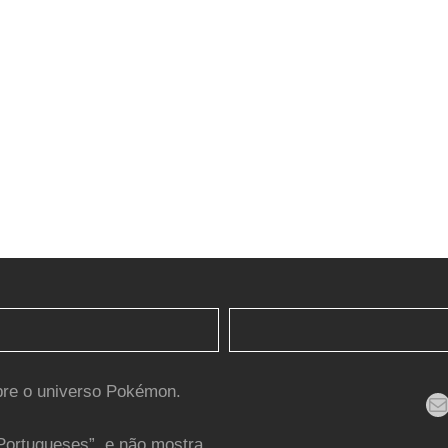
bre o universo Pokémon.
Mail
Portugueses”, e não mostra