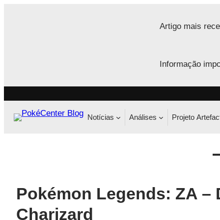
Saltar
para
Artigo mais rece
o
conteúdo
Informação impo
Notícias
Análises
Projeto Artefac
Pokémon Legends: ZA – D
Charizard