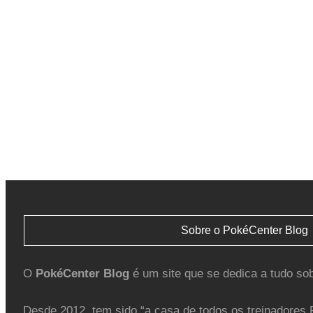
Sobre o PokéCenter Blog
O
PokéCenter Blog
é um site que se dedica a tudo so
Desde 2012, tem sido “a casa de todos os treinadores 