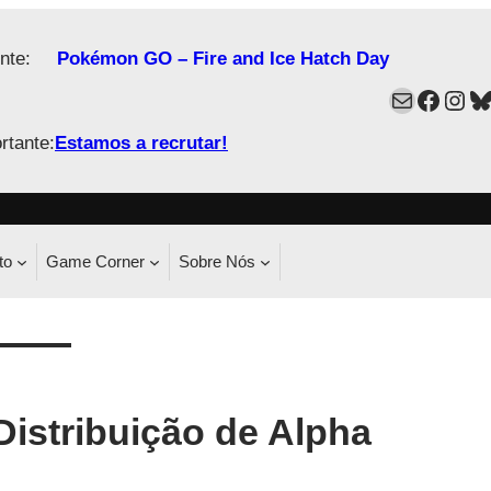
nte:
Pokémon GO – Fire and Ice Hatch Day
Mail
Faceb
Ins
B
rtante:
Estamos a recrutar!
to
Game Corner
Sobre Nós
istribuição de Alpha