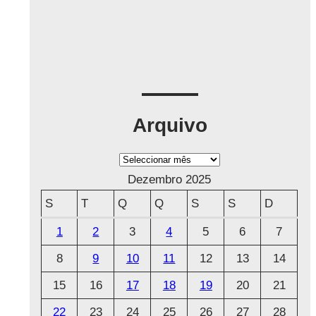
Arquivo
A
r
Dezembro 2025
q
S
T
Q
Q
S
S
D
u
1
2
3
4
5
6
7
i
8
9
10
11
12
13
14
v
o
15
16
17
18
19
20
21
22
23
24
25
26
27
28