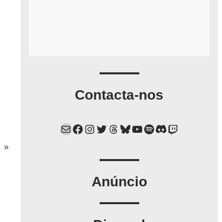
Contacta-nos
Mail
Facebook
Instagram
Twitter
Threads
Bluesky
YouTube
Spotify
Discord
Twitch
»
Anúncio