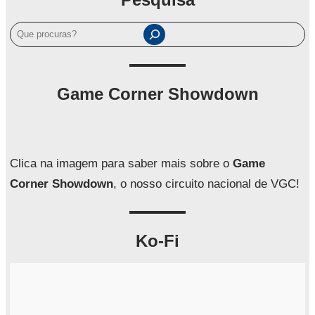
P
e
s
q
Game Corner Showdown
u
i
s
a
Clica na imagem para saber mais sobre o
Game
r
Corner Showdown
, o nosso circuito nacional de VGC!
Ko-Fi