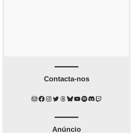
Contacta-nos
Mail
Facebook
Instagram
Twitter
Threads
Bluesky
YouTube
Spotify
Discord
Twitch
Anúncio