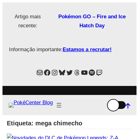
Saltar
para
Artigo mais
Pokémon GO – Fire and Ice
o
recente:
Hatch Day
conteúdo
Informação importante:
Estamos a recrutar!
Mail
Facebook
Instagram
Bluesky
Twitter
Estamos no Threads!
YouTube
Spotify
Twitch
Etiqueta:
mega chimecho