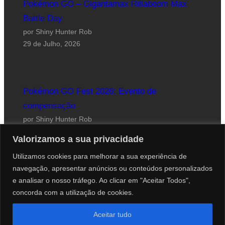
Pokémon GO – Gigantamax Rillaboom Max
Battle Day
por Shiny Hunter Rob
29 de Julho, 2026
Pokémon GO Fest 2026: Evento de
compensação
por Shiny Hunter Rob
24 de Julho, 2026
Valorizamos a sua privacidade
Utilizamos cookies para melhorar a sua experiência de
navegação, apresentar anúncios ou conteúdos personalizados
e analisar o nosso tráfego. Ao clicar em "Aceitar Todos",
concorda com a utilização de cookies.
Website desenhado por Roberto Coutinho
Aceitar tudo