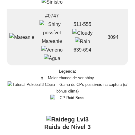
#0747
511-555
3094
Mareanie
639-694
Legenda:
⬆️ – Maior chance de ser shiny
– Gama de CPs possíveis na captura (c/
bónus clima)
– CP Raid Boss
Raids de Nível 3