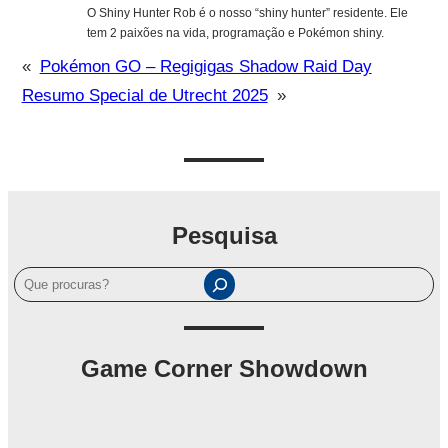
O Shiny Hunter Rob é o nosso “shiny hunter” residente. Ele
tem 2 paixões na vida, programação e Pokémon shiny.
«
Pokémon GO – Regigigas Shadow Raid Day
Resumo Special de Utrecht 2025
»
Pesquisa
P
e
s
q
Game Corner Showdown
u
i
s