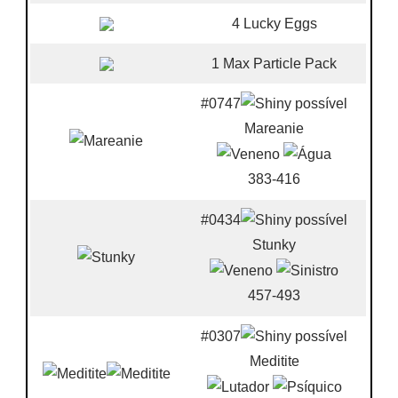
4 Lucky Eggs
1 Max Particle Pack
#0747
Mareanie
383-416
#0434
Stunky
457-493
#0307
Meditite