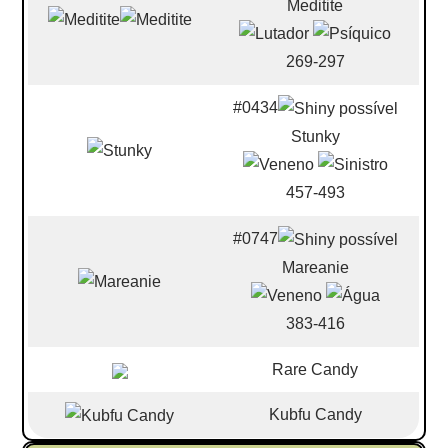
Meditite
269-297
#0434
Stunky
457-493
#0747
Mareanie
383-416
Rare Candy
Kubfu Candy