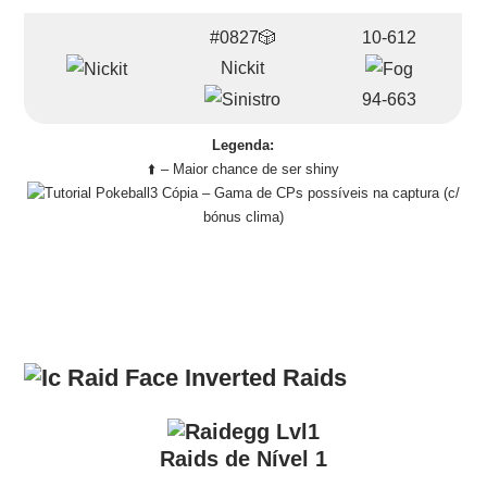
#0827🎲
10-612
Nickit
94-663
Legenda:
⬆️ – Maior chance de ser shiny
– Gama de CPs possíveis na captura (c/
bónus clima)
Raids
Raids de Nível 1