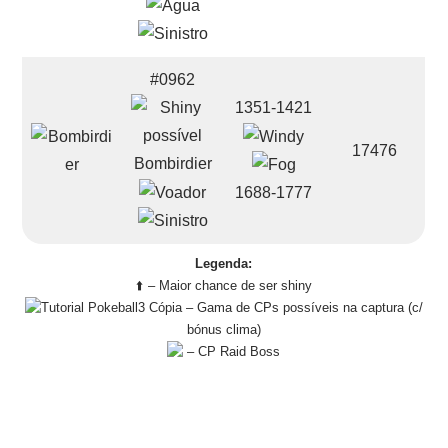
#0962
1351-1421
17476
Bombirdier
1688-1777
Legenda:
⬆️ – Maior chance de ser shiny
– Gama de CPs possíveis na captura (c/
bónus clima)
– CP Raid Boss