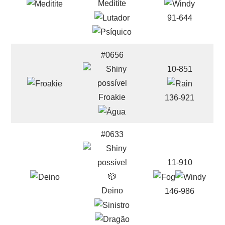
Meditite
91-644
#0656
10-851
Froakie
136-921
#0633
11-910
🎲
Deino
146-986