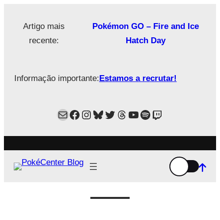
Saltar
para
Artigo mais
Pokémon GO – Fire and Ice
o
recente:
Hatch Day
conteúdo
Informação importante:
Estamos a recrutar!
Mail
Facebook
Instagram
Bluesky
Twitter
Estamos no Threads!
YouTube
Spotify
Twitch