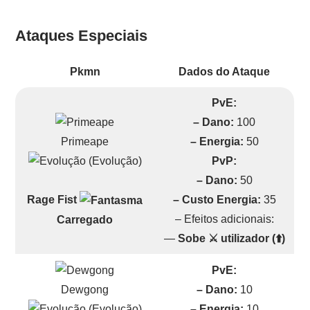
Ataques Especiais
Pkmn
Dados do Ataque
PvE:
– Dano:
100
Primeape
– Energia:
50
(Evolução)
PvP:
– Dano:
50
– Custo Energia:
35
Rage Fist
– Efeitos adicionais:
Carregado
—
Sobe ⚔️ utilizador (⬆️)
PvE:
Dewgong
– Dano:
10
(Evolução)
– Energia:
10