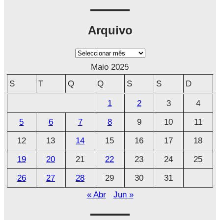
Arquivo
A
r
Maio 2025
q
S
T
Q
Q
S
S
D
u
1
2
3
4
i
5
6
7
8
9
10
11
v
o
12
13
14
15
16
17
18
19
20
21
22
23
24
25
26
27
28
29
30
31
« Abr
Jun »