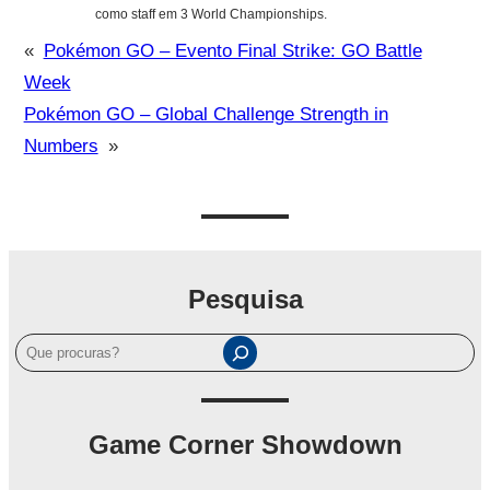
como staff em 3 World Championships.
«
Pokémon GO – Evento Final Strike: GO Battle
Week
Pokémon GO – Global Challenge Strength in
Numbers
»
Pesquisa
P
e
s
q
Game Corner Showdown
u
i