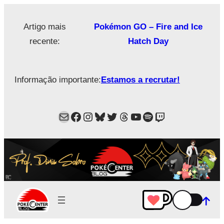
Saltar
para
Artigo mais
Pokémon GO – Fire and Ice
o
recente:
Hatch Day
conteúdo
Informação importante:
Estamos a recrutar!
Mail
Facebook
Instagram
Bluesky
Twitter
Estamos no Threads!
YouTube
Spotify
Twitch