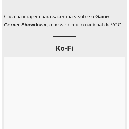
s
a
Clica na imagem para saber mais sobre o
Game
r
Corner Showdown
, o nosso circuito nacional de VGC!
Ko-Fi