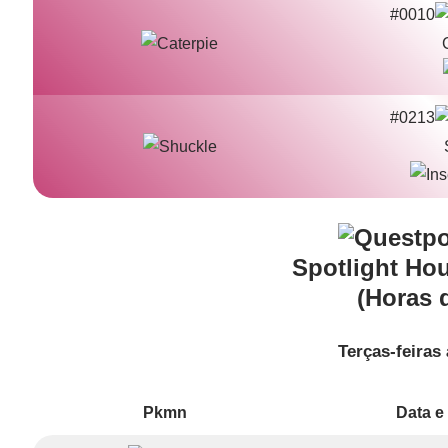
#0010
#0213
Spotlight Ho
(Horas 
Terças-feiras 
Pkmn
Data e