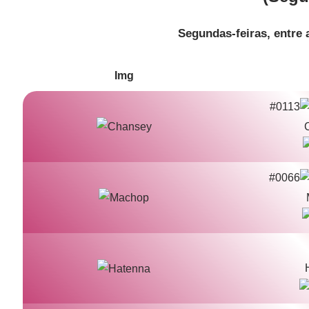
Segundas-feiras, entre a
Img
#0113
#0066