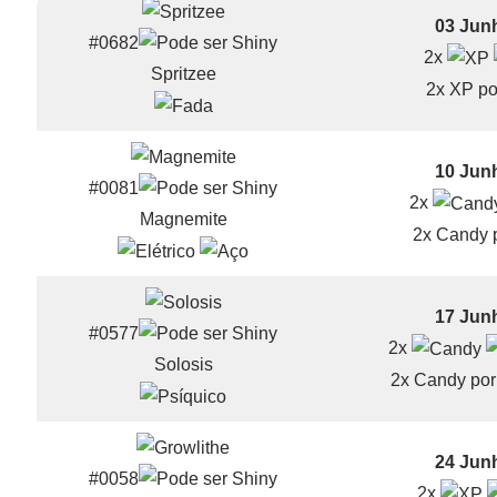
03 Jun
#0682
2x
Spritzee
2x XP po
10 Jun
#0081
2x
Magnemite
2x Candy p
17 Jun
#0577
2x
Solosis
2x Candy por 
24 Jun
#0058
2x