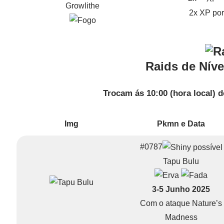
Growlithe
2x XP por
Raids de Nív
Trocam ás 10:00 (hora local) d
Img
Pkmn e Data
#0787
Tapu Bulu
3-5 Junho 2025
Com o ataque Nature’s
Madness