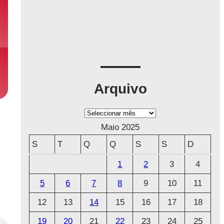
Arquivo
A
r
Maio 2025
q
S
T
Q
Q
S
S
D
u
1
2
3
4
i
5
6
7
8
9
10
11
v
o
12
13
14
15
16
17
18
19
20
21
22
23
24
25