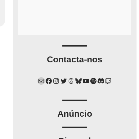
Contacta-nos
Mail
Facebook
Instagram
Twitter
Threads
Bluesky
YouTube
Spotify
Discord
Twitch
Anúncio