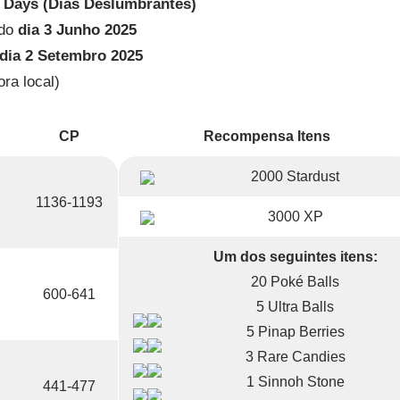
l Days (Dias Deslumbrantes)
 do
dia 3 Junho 2025
dia 2 Setembro 2025
ora local)
CP
Recompensa Itens
2000 Stardust
1136-1193
3000 XP
Um dos seguintes itens:
20 Poké Balls
600-641
5 Ultra Balls
5 Pinap Berries
3 Rare Candies
1 Sinnoh Stone
441-477