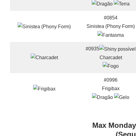
#0854
Sinistea (Phony Form)
#0935
Charcadet
#0996
Frigibax
Max Monday
(Segu