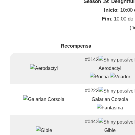
Season 19: Delightfu
Início
: 10:00
Fim
: 10:00 do
(h
Recompensa
#0142
Aerodactyl
#0222
Galarian Corsola
#0443
Gible