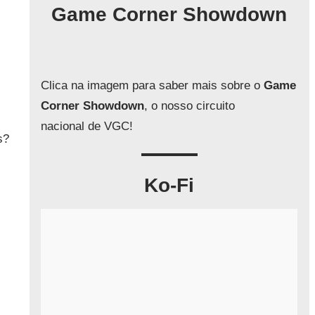
q
Game Corner Showdown
u
i
s
a
Clica na imagem para saber mais sobre o
Game
r
Corner Showdown
, o nosso circuito
nacional de VGC!
s?
Ko-Fi