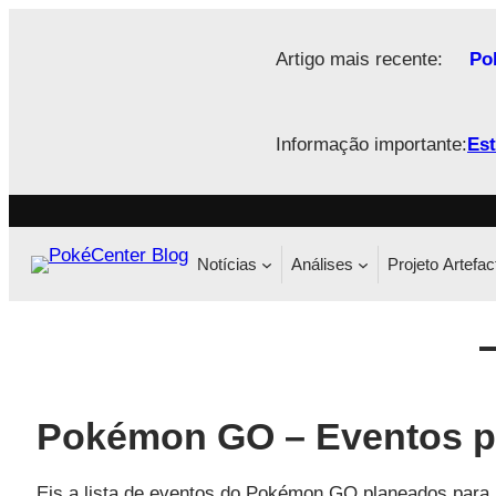
Saltar
para
Artigo mais recente:
Po
o
conteúdo
Informação importante:
Est
Notícias
Análises
Projeto Artefac
Pokémon GO – Eventos p
Eis a lista de eventos do Pokémon GO planeados para