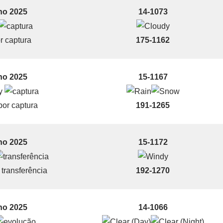
ho 2025
14-1073
r captura
175-1162
ho 2025
15-1167
or captura
191-1265
ho 2025
15-1172
transferência
192-1270
ho 2025
14-1066