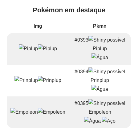
Pokémon em destaque
Img
Pkmn
#0393
Piplup
#0394
Prinplup
#0395
Empoleon