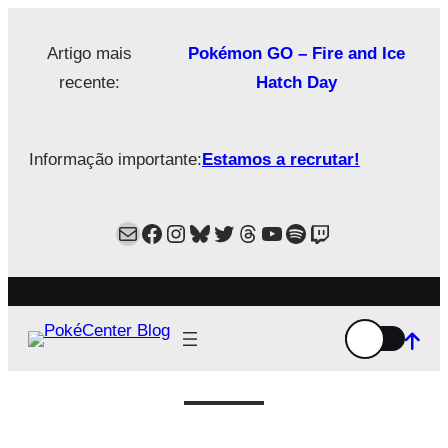
Saltar
para
Artigo mais
Pokémon GO – Fire and Ice
o
recente:
Hatch Day
conteúdo
Informação importante:
Estamos a recrutar!
Mail
Facebook
Instagram
Bluesky
Twitter
Estamos no Threads!
YouTube
Spotify
Twitch