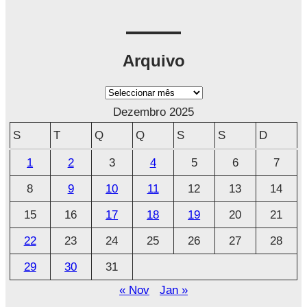
Arquivo
A
r
Dezembro 2025
q
S
T
Q
Q
S
S
D
u
1
2
3
4
5
6
7
i
8
9
10
11
12
13
14
v
o
15
16
17
18
19
20
21
22
23
24
25
26
27
28
29
30
31
« Nov
Jan »