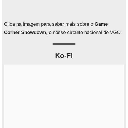
i
s
a
Clica na imagem para saber mais sobre o
Game
r
Corner Showdown
, o nosso circuito nacional de VGC!
Ko-Fi