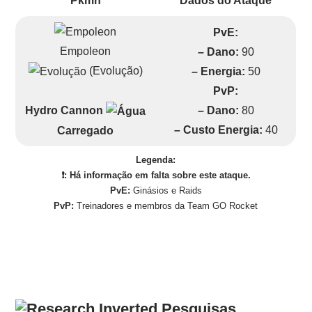
Pkmn
Dados do Ataque
PvE:
Empoleon
– Dano:
90
(Evolução)
– Energia:
50
PvP:
– Dano:
80
Hydro Cannon
– Custo Energia:
40
Carregado
Legenda:
❗: Há informação em falta sobre este ataque.
PvE:
Ginásios e Raids
PvP:
Treinadores e membros da Team GO Rocket
Pesquisas