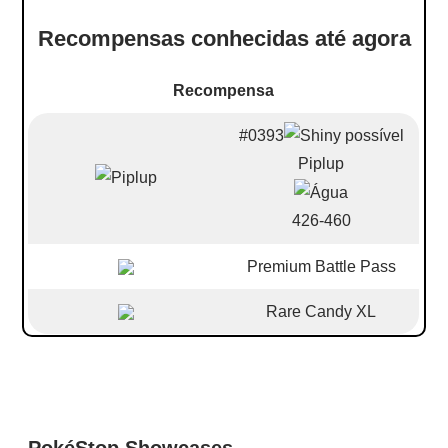
Recompensas conhecidas até agora
Recompensa
#0393
Piplup
426-460
Premium Battle Pass
Rare Candy XL
PokéStop Showcases