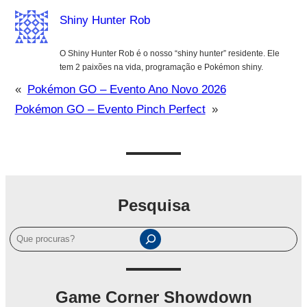
Shiny Hunter Rob
O Shiny Hunter Rob é o nosso “shiny hunter” residente. Ele
tem 2 paixões na vida, programação e Pokémon shiny.
«
Pokémon GO – Evento Ano Novo 2026
Pokémon GO – Evento Pinch Perfect
»
Pesquisa
P
e
s
q
Game Corner Showdown
u