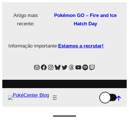
Saltar
para
Artigo mais
Pokémon GO – Fire and Ice
o
recente:
Hatch Day
conteúdo
Informação importante:
Estamos a recrutar!
Mail
Facebook
Instagram
Bluesky
Twitter
Estamos no Threads!
YouTube
Spotify
Twitch