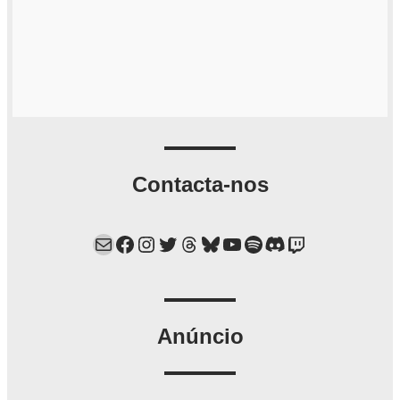
Contacta-nos
Mail
Facebook
Instagram
Twitter
Threads
Bluesky
YouTube
Spotify
Discord
Twitch
Anúncio