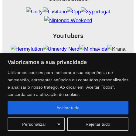
YouTubers
Valorizamos a sua privacidade
Utilizamos cookies para melhorar a sua experiência de
navegação, apresentar anúncios ou conteúdos personalizados
e analisar o nosso tráfego. Ao clicar em "Aceitar Todos",
Sobre o PokéCenter Blog
concorda com a utilização de cookies.
Aceitar tudo
O
PokéCenter Blog
é um site que se dedica a tudo
sobre o universo Pokémon.
Personalizar
Rejeitar tudo
Desde 2012, tem sido “a casa de todos os