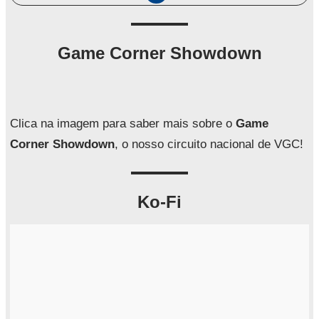
e
s
q
Game Corner Showdown
u
i
s
a
Clica na imagem para saber mais sobre o
Game
r
Corner Showdown
, o nosso circuito nacional de VGC!
Ko-Fi