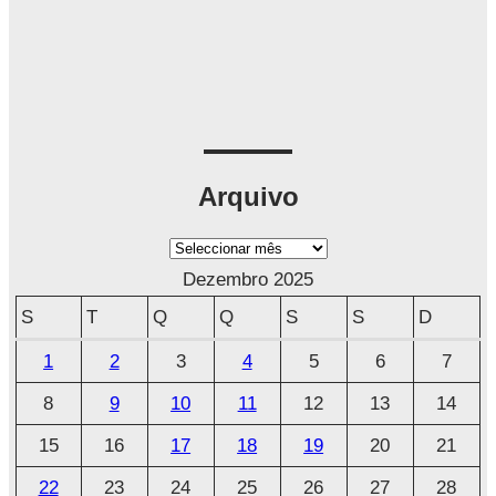
Arquivo
A
r
Dezembro 2025
q
S
T
Q
Q
S
S
D
u
1
2
3
4
5
6
7
i
8
9
10
11
12
13
14
v
o
15
16
17
18
19
20
21
22
23
24
25
26
27
28