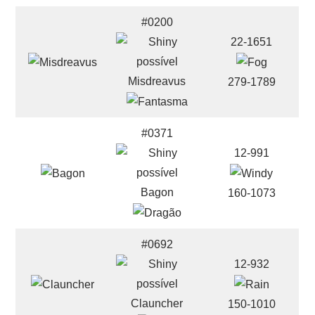
#0200
22-1651
Misdreavus
279-1789
#0371
12-991
Bagon
160-1073
#0692
12-932
Clauncher
150-1010