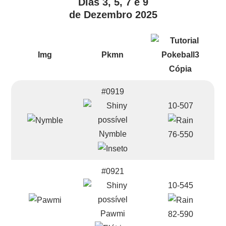
Dias 3, 5, 7 e 9
de Dezembro 2025
Img
Pkmn
#0919
10-507
Nymble
76-550
#0921
10-545
Pawmi
82-590