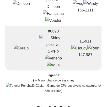
Drifloon
166-1111
#0690
11-911
Skrelp
147-987
Legenda:
⬆️ – Maior chance de ser shiny
– Gama de CPs possíveis na captura (c/
bónus clima)