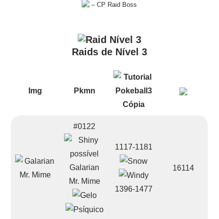
– CP Raid Boss
Raids de Nível 3
Img
Pkmn
#0122
1117-1181
Galarian
16114
Mr. Mime
1396-1477