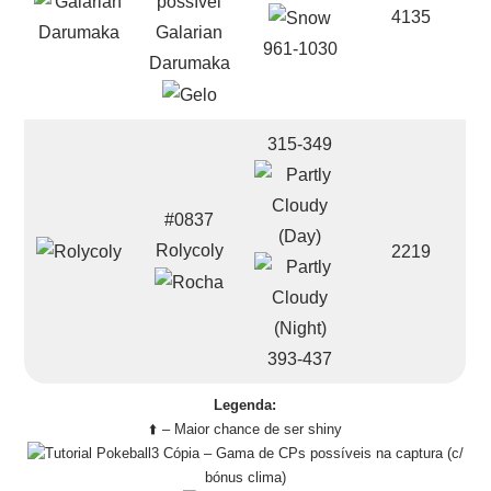
4135
Galarian
961-1030
Darumaka
315-349
#0837
Rolycoly
2219
393-437
Legenda:
⬆️ – Maior chance de ser shiny
– Gama de CPs possíveis na captura (c/
bónus clima)