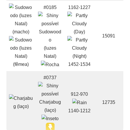
#0185
1162-1227
Sudowood
15091
o
(luzes
Natal)
1452-1534
#0737
912-970
Charjabug
12735
(laço)
1140-1212