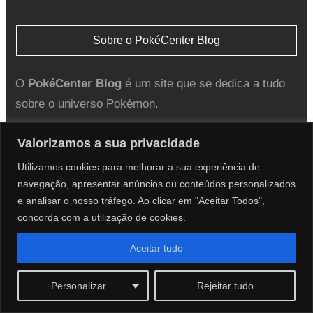
Sobre o PokéCenter Blog
O
PokéCenter Blog
é um site que se dedica a tudo
sobre o universo Pokémon.
Desde 2012, tem sido “a casa de todos os
Valorizamos a sua privacidade
treinadores Portugueses”, e não mostra sinais de
Utilizamos cookies para melhorar a sua experiência de
parar.
navegação, apresentar anúncios ou conteúdos personalizados
e analisar o nosso tráfego. Ao clicar em "Aceitar Todos",
concorda com a utilização de cookies.
Em 2024, o Prof. Dinis Sobro juntou-se á equipa.
Aceitar tudo
Personalizar
Rejeitar tudo
Redes Sociais