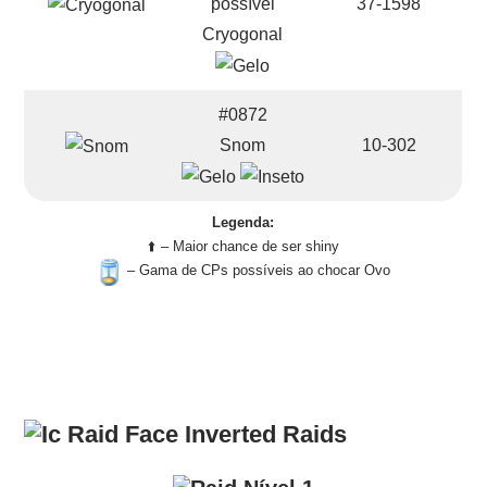
37-1598
Cryogonal
#0872
Snom
10-302
Legenda:
⬆️ – Maior chance de ser shiny
– Gama de CPs possíveis ao chocar Ovo
Raids