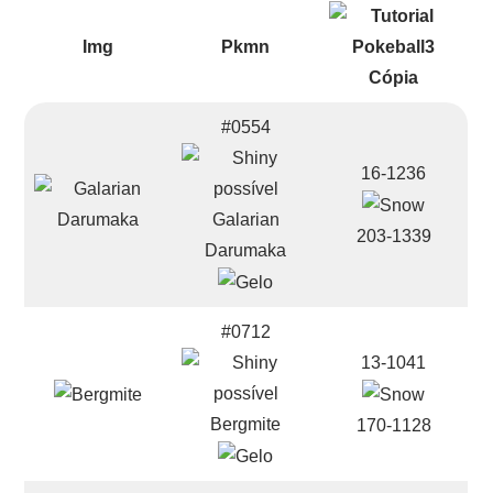
Img
Pkmn
#0554
16-1236
Galarian
203-1339
Darumaka
#0712
13-1041
Bergmite
170-1128