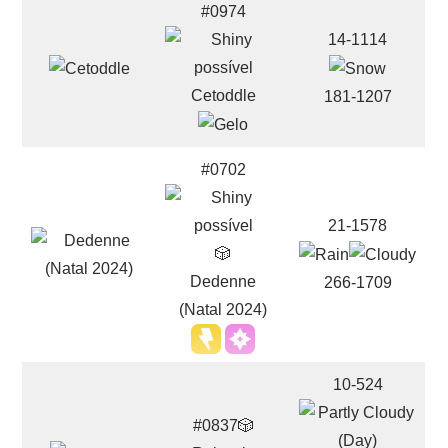
#0974
14-1114
Cetoddle
181-1207
#0702
21-1578
🎲
Dedenne
266-1709
(Natal 2024)
10-524
#0837🎲