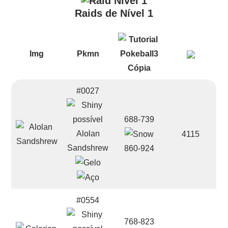
Raids de Nível 1
Img
Pkmn
#0027
688-739
Alolan
4115
Sandshrew
860-924
#0554
768-823