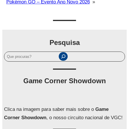
Pokémon GO – Evento Ano Novo 2026
»
Pesquisa
P
e
s
q
Game Corner Showdown
u
i
s
a
Clica na imagem para saber mais sobre o
Game
r
Corner Showdown
, o nosso circuito nacional de VGC!