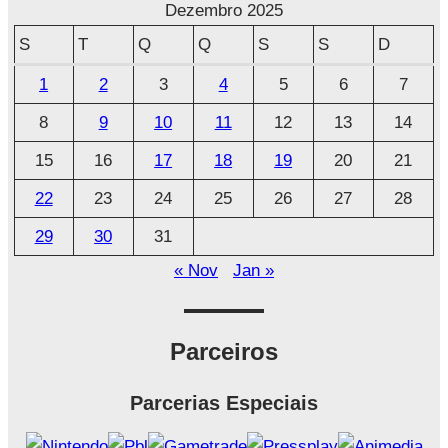
r
Dezembro 2025
q
S
T
Q
Q
S
S
D
u
1
2
3
4
5
6
7
i
8
9
10
11
12
13
14
v
o
15
16
17
18
19
20
21
22
23
24
25
26
27
28
29
30
31
« Nov
Jan »
Parceiros
Parcerias Especiais