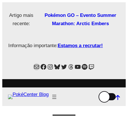
Saltar
para
Artigo mais
Pokémon GO – Evento Summer
o
recente:
Marathon: Arctic Embers
conteúdo
Informação importante:
Estamos a recrutar!
Mail
Facebook
Instagram
Bluesky
Twitter
Estamos no Threads!
YouTube
Spotify
Twitch