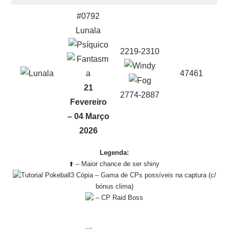
#0792
Lunala
2219-2310
47461
21
2774-2887
Fevereiro
– 04 Março
2026
Legenda:
⬆️ – Maior chance de ser shiny
– Gama de CPs possíveis na captura (c/
bónus clima)
– CP Raid Boss