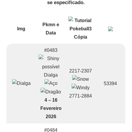
se especificado.
Pkmn e
Img
Data
#0483
2217-2307
Dialga
53394
2771-2884
4 – 16
Fevereiro
2026
#0484