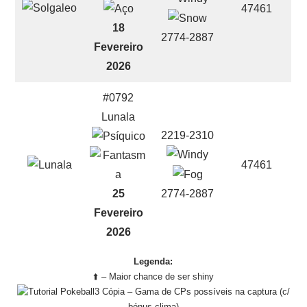
47461
18
2774-2887
Fevereiro
2026
#0792
Lunala
2219-2310
47461
2774-2887
25
Fevereiro
2026
Legenda:
⬆️ – Maior chance de ser shiny
– Gama de CPs possíveis na captura (c/
bónus clima)