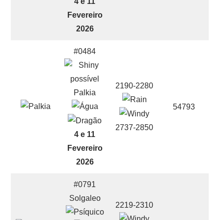
4 e 11
Fevereiro
2026
#0484
2190-2280
Palkia
54793
2737-2850
4 e 11
Fevereiro
2026
#0791
Solgaleo
2219-2310