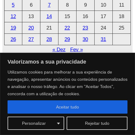
5
6
7
8
9
10
11
v
o
12
13
14
15
16
17
18
19
20
21
22
23
24
25
26
27
28
29
30
31
« Dez
Fev »
Valorizamos a sua privacidade
Utilizamos cookies para melhorar a sua experiência de
Parceiros
navegação, apresentar anúncios ou conteúdos personalizados
e analisar o nosso tráfego. Ao clicar em "Aceitar Todos",
Parcerias Especiais
concorda com a utilização de cookies.
Aceitar tudo
Personalizar
Rejeitar tudo
Páginas