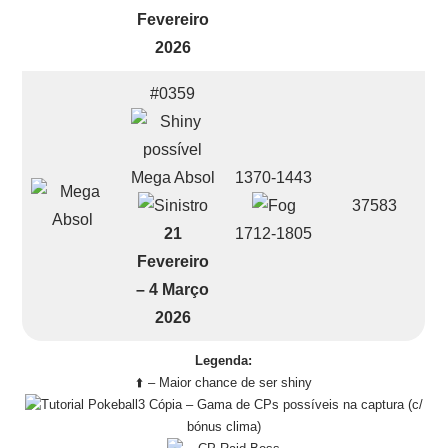
Fevereiro
2026
#0359
Mega Absol
1370-1443
37583
21
1712-1805
Fevereiro
– 4 Março
2026
Legenda:
⬆️ – Maior chance de ser shiny
– Gama de CPs possíveis na captura (c/
bónus clima)