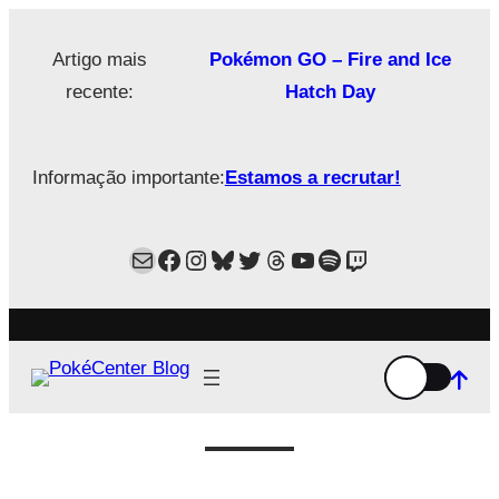
Saltar
para
Artigo mais
Pokémon GO – Fire and Ice
o
recente:
Hatch Day
conteúdo
Informação importante:
Estamos a recrutar!
Mail
Facebook
Instagram
Bluesky
Twitter
Estamos no Threads!
YouTube
Spotify
Twitch