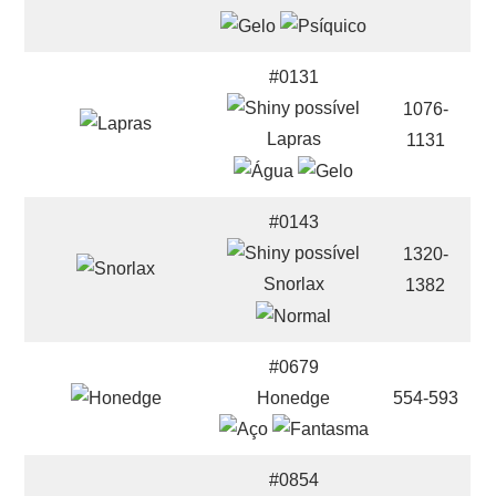
#0131
1076-
Lapras
1131
#0143
1320-
Snorlax
1382
#0679
Honedge
554-593
#0854