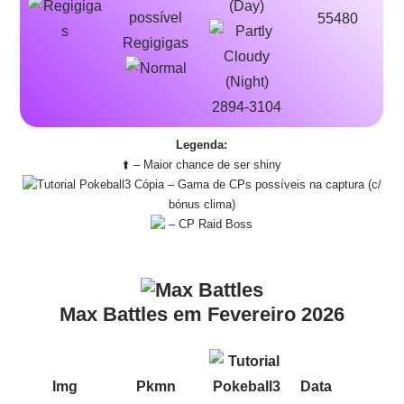
55480
Regigigas
2894-3104
Legenda:
⬆️ – Maior chance de ser shiny
– Gama de CPs possíveis na captura (c/
bónus clima)
– CP Raid Boss
Max Battles em Fevereiro 2026
Img
Pkmn
Data