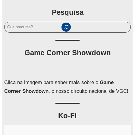
Pesquisa
P
e
s
q
Game Corner Showdown
u
i
s
a
Clica na imagem para saber mais sobre o
Game
r
Corner Showdown
, o nosso circuito nacional de VGC!
Ko-Fi