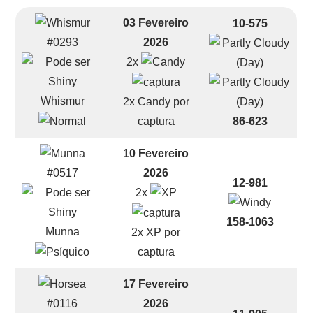
03 Fevereiro
10-575
2026
#0293
2x
Whismur
2x Candy por
86-623
captura
10 Fevereiro
2026
#0517
12-981
2x
158-1063
Munna
2x XP por
captura
17 Fevereiro
2026
#0116