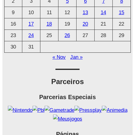
2
3
4
5
6
7
8
v
o
9
10
11
12
13
14
15
16
17
18
19
20
21
22
23
24
25
26
27
28
29
30
31
« Nov
Jan »
Parceiros
Parcerias Especiais
Páginas