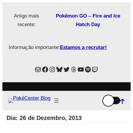
Saltar
para
Artigo mais
Pokémon GO – Fire and Ice
o
recente:
Hatch Day
conteúdo
Informação importante:
Estamos a recrutar!
Mail
Facebook
Instagram
Bluesky
Twitter
Estamos no Threads!
YouTube
Spotify
Twitch
Dia:
26 de Dezembro, 2013