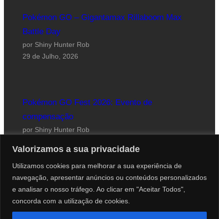
Pokémon GO – Gigantamax Rillaboom Max
Battle Day
por Shiny Hunter Rob
29 de Julho, 2026
Pokémon GO Fest 2026: Evento de
compensação
por Shiny Hunter Rob
24 de Julho, 2026
Valorizamos a sua privacidade
Utilizamos cookies para melhorar a sua experiência de
navegação, apresentar anúncios ou conteúdos personalizados
e analisar o nosso tráfego. Ao clicar em "Aceitar Todos",
concorda com a utilização de cookies.
Website desenhado por Roberto Coutinho