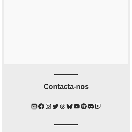
Contacta-nos
Mail
Facebook
Instagram
Twitter
Threads
Bluesky
YouTube
Spotify
Discord
Twitch