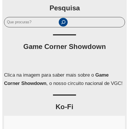
Pesquisa
P
e
s
q
Game Corner Showdown
u
i
s
a
Clica na imagem para saber mais sobre o
Game
r
Corner Showdown
, o nosso circuito nacional de VGC!
Ko-Fi