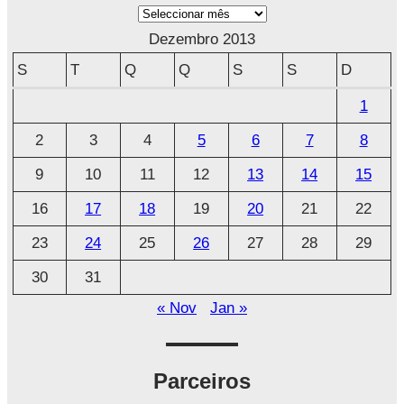
A
r
Dezembro 2013
q
S
T
Q
Q
S
S
D
u
1
i
2
3
4
5
6
7
8
v
o
9
10
11
12
13
14
15
16
17
18
19
20
21
22
23
24
25
26
27
28
29
30
31
« Nov
Jan »
Parceiros