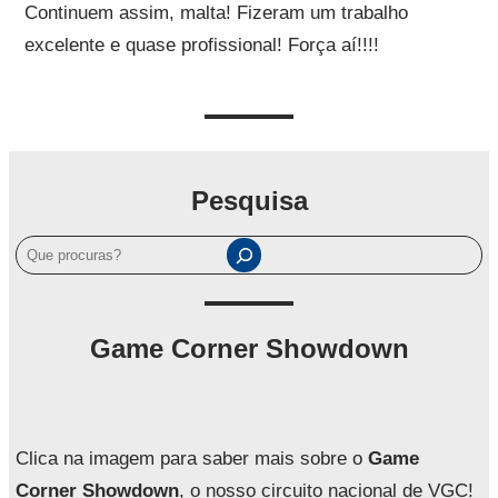
Continuem assim, malta! Fizeram um trabalho
excelente e quase profissional! Força aí!!!!
Pesquisa
P
e
s
q
Game Corner Showdown
u
i
s
a
Clica na imagem para saber mais sobre o
Game
r
Corner Showdown
, o nosso circuito nacional de VGC!