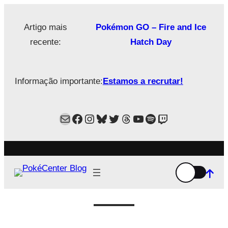
Saltar
para
Artigo mais
Pokémon GO – Fire and Ice
o
recente:
Hatch Day
conteúdo
Informação importante:
Estamos a recrutar!
Mail
Facebook
Instagram
Bluesky
Twitter
Estamos no Threads!
YouTube
Spotify
Twitch