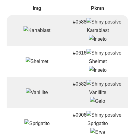
Img
Pkmn
#0588
Karrablast
#0616
Shelmet
#0582
Vanillite
#0906
Sprigatito