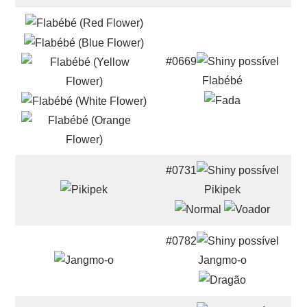
#0669
Flabébé
#0731
Pikipek
#0782
Jangmo-o