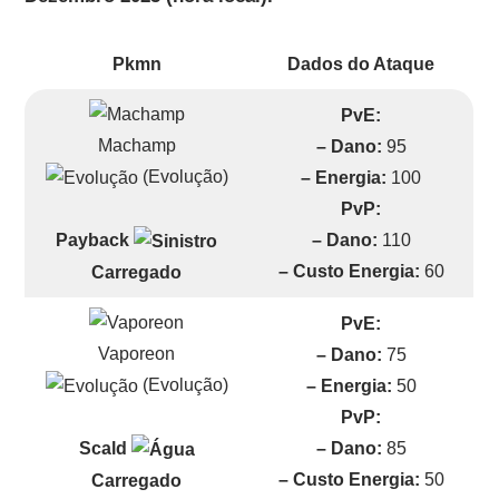
Pkmn
Dados do Ataque
PvE:
Machamp
– Dano:
95
(Evolução)
– Energia:
100
PvP:
– Dano:
110
Payback
– Custo Energia:
60
Carregado
PvE:
Vaporeon
– Dano:
75
(Evolução)
– Energia:
50
PvP:
– Dano:
85
Scald
– Custo Energia:
50
Carregado