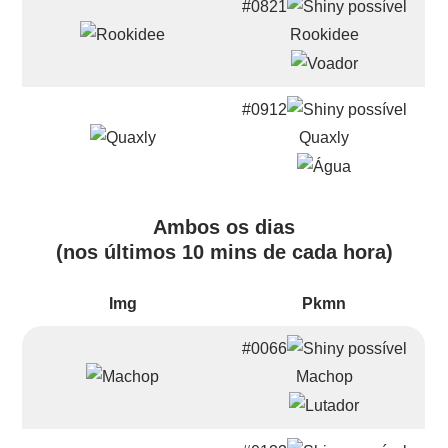
#0821
Rookidee
#0912
Quaxly
Ambos os dias
(nos últimos 10 mins de cada hora)
Img
Pkmn
#0066
Machop