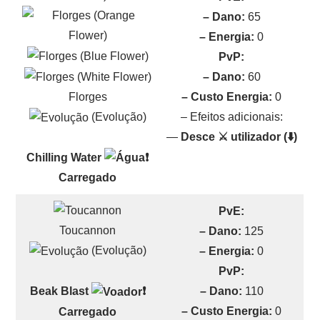
– Dano:
65
– Energia:
0
PvP:
– Dano:
60
– Custo Energia:
0
Florges
– Efeitos adicionais:
(Evolução)
—
Desce ⚔️ utilizador (⬇️)
Chilling Water
❗
Carregado
PvE:
Toucannon
– Dano:
125
(Evolução)
– Energia:
0
PvP:
– Dano:
110
Beak Blast
❗
– Custo Energia:
0
Carregado