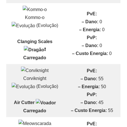
PvE:
Kommo-o
– Dano:
0
(Evolução)
– Energia:
0
PvP:
Clanging Scales
– Dano:
0
❗
– Custo Energia:
0
Carregado
PvE:
Corviknight
– Dano:
55
(Evolução)
– Energia:
50
PvP:
– Dano:
45
Air Cutter
– Custo Energia:
55
Carregado
PvE: