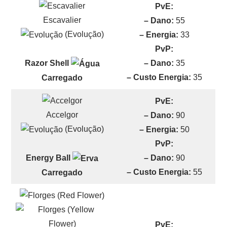
PvE:
Escavalier
– Dano:
55
(Evolução)
– Energia:
33
PvP:
– Dano:
35
Razor Shell
– Custo Energia:
35
Carregado
PvE:
Accelgor
– Dano:
90
(Evolução)
– Energia:
50
PvP:
– Dano:
90
Energy Ball
– Custo Energia:
55
Carregado
PvE: