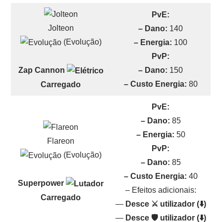
PvE:
Jolteon
– Dano:
140
(Evolução)
– Energia:
100
PvP:
– Dano:
150
Zap Cannon
– Custo Energia:
80
Carregado
PvE:
– Dano:
85
– Energia:
50
Flareon
PvP:
(Evolução)
– Dano:
85
– Custo Energia:
40
Superpower
– Efeitos adicionais:
Carregado
—
Desce ⚔️ utilizador (⬇️)
—
Desce 🛡️ utilizador (⬇️)