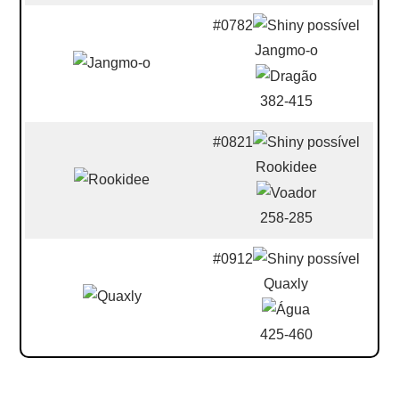
#0782
Jangmo-o
382-415
#0821
Rookidee
258-285
#0912
Quaxly
425-460