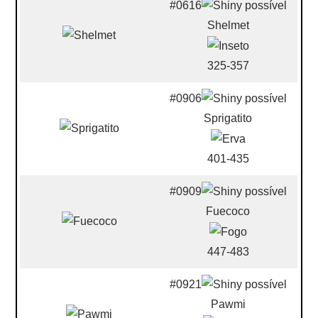
#0616
Shelmet
325-357
#0906
Sprigatito
401-435
#0909
Fuecoco
447-483
#0921
Pawmi