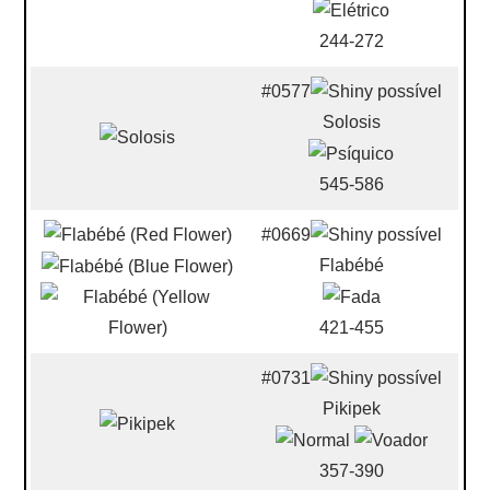
244-272
#0577
Solosis
545-586
#0669
Flabébé
421-455
#0731
Pikipek
357-390