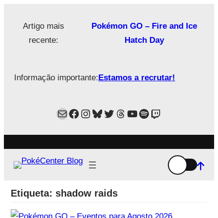
Saltar
para
Artigo mais
Pokémon GO – Fire and Ice
o
recente:
Hatch Day
conteúdo
Informação importante:
Estamos a recrutar!
Mail
Facebook
Instagram
Bluesky
Twitter
Estamos no Threads!
YouTube
Spotify
Twitch
Etiqueta:
shadow raids