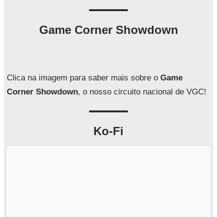
s
q
Game Corner Showdown
u
i
s
a
Clica na imagem para saber mais sobre o
Game
r
Corner Showdown
, o nosso circuito nacional de VGC!
Ko-Fi