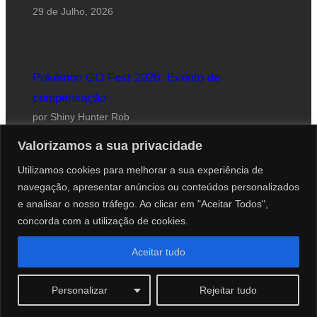
29 de Julho, 2026
Pokémon GO Fest 2026: Evento de
compensação
por Shiny Hunter Rob
24 de Julho, 2026
Valorizamos a sua privacidade
Utilizamos cookies para melhorar a sua experiência de
navegação, apresentar anúncios ou conteúdos personalizados
e analisar o nosso tráfego. Ao clicar em "Aceitar Todos",
concorda com a utilização de cookies.
Website desenhado por Roberto Coutinho
Aceitar tudo
© 2012-2026 PokéCenter Blog
Personalizar
Rejeitar tudo