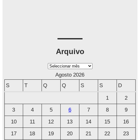
Arquivo
A
r
Agosto 2026
q
S
T
Q
Q
S
S
D
u
1
2
i
3
4
5
6
7
8
9
v
o
10
11
12
13
14
15
16
17
18
19
20
21
22
23