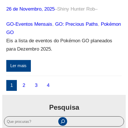
26 de Novembro, 2025
–
Shiny Hunter Rob
–
GO-Eventos Mensais
, 
GO: Precious Paths
, 
Pokémon
GO
Eis a lista de eventos do Pokémon GO planeados
para Dezembro 2025.
Ler mais
1
2
3
4
Pesquisa
P
e